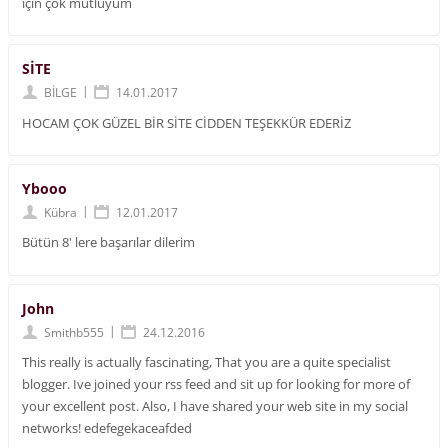
için çok mutluyum
SİTE
|
BİLGE
14.01.2017
HOCAM ÇOK GÜZEL BİR SİTE CİDDEN TEŞEKKÜR EDERİZ
Ybooo
|
Kübra
12.01.2017
Bütün 8' lere başarılar dilerim
John
|
Smithb555
24.12.2016
This really is actually fascinating, That you are a quite specialist
blogger. Ive joined your rss feed and sit up for looking for more of
your excellent post. Also, I have shared your web site in my social
networks! edefegekaceafded