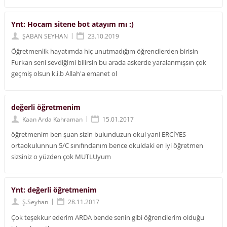
Ynt: Hocam sitene bot atayım mı :)
|
ŞABAN SEYHAN
23.10.2019
Öğretmenlik hayatımda hiç unutmadığım öğrencilerden birisin
Furkan seni sevdiğimi bilirsin bu arada askerde yaralanmışsın çok
geçmiş olsun k.i.b Allah'a emanet ol
değerli öğretmenim
|
Kaan Arda Kahraman
15.01.2017
öğretmenim ben şuan sizin bulunduzun okul yani ERCİYES
ortaokulunnun 5/C sınıfındanım bence okuldaki en iyi öğretmen
sizsiniz o yüzden çok MUTLUyum
Ynt: değerli öğretmenim
|
Ş.Seyhan
28.11.2017
Çok teşekkur ederim ARDA bende senin gibi öğrencilerim olduğu