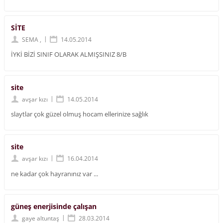
SİTE
|
SEMA ,
14.05.2014
İYKİ BİZİ SINIF OLARAK ALMIŞSINIZ 8/B
site
|
avşar kızı
14.05.2014
slaytlar çok güzel olmuş hocam ellerinize sağlık
site
|
avşar kızı
16.04.2014
ne kadar çok hayranınız var ...
güneş enerjisinde çalışan
|
gaye altuntaş
28.03.2014