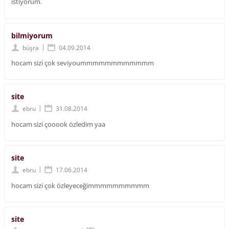
istiyorum.
bilmiyorum
|
büşra
04.09.2014
hocam sizi çok seviyoummmmmmmmmmmm
site
|
ebru
31.08.2014
hocam sizi çooook özledim yaa
site
|
ebru
17.06.2014
hocam sizi çok özleyeceğimmmmmmmmmm
site