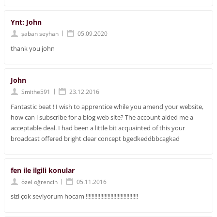
Ynt: John
|
şaban seyhan
05.09.2020
thank you john
John
|
Smithe591
23.12.2016
Fantastic beat ! I wish to apprentice while you amend your website,
how can i subscribe for a blog web site? The account aided me a
acceptable deal. I had been a little bit acquainted of this your
broadcast offered bright clear concept bgedkeddbbcagkad
fen ile ilgili konular
|
özel öğrencin
05.11.2016
sizi çok seviyorum hocam !!!!!!!!!!!!!!!!!!!!!!!!!!!!!!!!!!!!