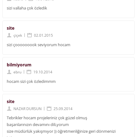
sizi vallaha çok özledik
site
|
çiçek
02.01.2015
sizi çooooooook seviyorum hocam
bilmiyorum
|
ebru
19.10.2014
hocam sizi çok özledimmm
site
|
NAZAR DURSUN
25.09.2014
Tebrikler hocam projeleriniz çok güzel olmuş
başarılarınızın devamını dili,yorum
size müdürlük yakışmıyor )) öğretmenliğinize geri dönmenizi