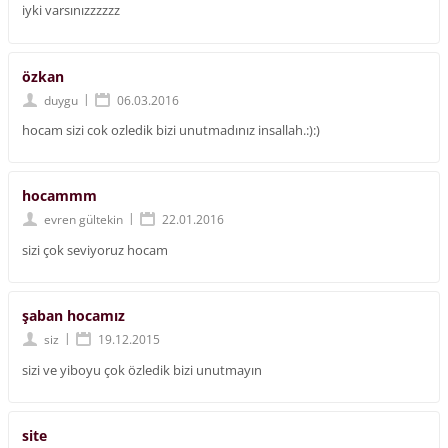
iyki varsınızzzzzz
özkan
|
duygu
06.03.2016
hocam sizi cok ozledik bizi unutmadınız insallah.:):)
hocammm
|
evren gültekin
22.01.2016
sizi çok seviyoruz hocam
şaban hocamız
|
siz
19.12.2015
sizi ve yiboyu çok özledik bizi unutmayın
site