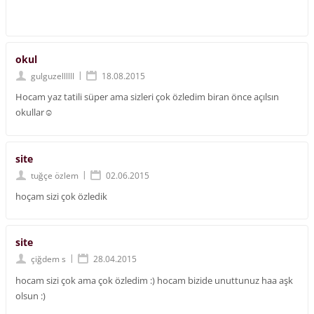
okul
|
gulguzellllll
18.08.2015
Hocam yaz tatili süper ama sizleri çok özledim biran önce açılsın
okullar☺
site
|
tuğçe özlem
02.06.2015
hoçam sizi çok özledik
site
|
çiğdem s
28.04.2015
hocam sizi çok ama çok özledim :) hocam bizide unuttunuz haa aşk
olsun :)