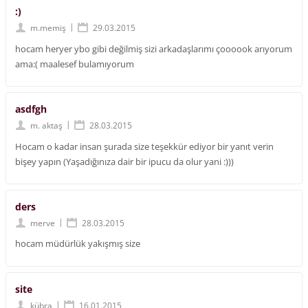
:)
|
m.memiş
29.03.2015
hocam heryer ybo gibi değilmiş sizi arkadaşlarımı çoooook arıyorum
ama:( maalesef bulamıyorum
asdfgh
|
m. aktaş
28.03.2015
Hocam o kadar insan şurada size teşekkür ediyor bir yanıt verin
bişey yapın (Yaşadığınıza dair bir ipucu da olur yani :)))
ders
|
merve
28.03.2015
hocam müdürlük yakışmış size
site
|
kübra
16.01.2015