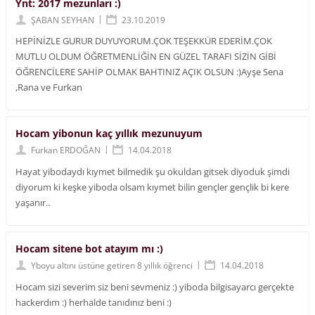
Ynt: 2017 mezunları :)
|
ŞABAN SEYHAN
23.10.2019
HEPİNİZLE GURUR DUYUYORUM.ÇOK TEŞEKKÜR EDERİM.ÇOK
MUTLU OLDUM ÖĞRETMENLİĞİN EN GÜZEL TARAFI SİZİN GİBİ
ÖĞRENCİLERE SAHİP OLMAK BAHTINIZ AÇIK OLSUN :)Ayşe Sena
,Rana ve Furkan
Hocam yibonun kaç yıllık mezunuyum
|
Furkan ERDOĞAN
14.04.2018
Hayat yibodaydı kıymet bilmedik şu okuldan gitsek diyoduk şimdi
diyorum ki keşke yiboda olsam kıymet bilin gençler gençlik bi kere
yaşanır..
Hocam sitene bot atayım mı :)
|
Yboyu altını üstüne getiren 8 yıllık öğrenci
14.04.2018
Hocam sizi severim siz beni sevmeniz :) yiboda bilgisayarcı gerçekte
hackerdım :) herhalde tanıdınız beni :)