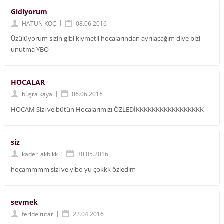
Gidiyorum
|
HATUN KOÇ
08.06.2016
Üzülüyorum sizin gibi kıymetli hocalarından ayrılacağım diye bizi
unutma YBO
HOCALAR
|
büşra kaya
06.06.2016
HOCAM Sizi ve bütün Hocalarımızı ÖZLEDİKKKKKKKKKKKKKKKKK
siz
|
kader_akblkk
30.05.2016
hocammmm sizi ve yibo yu çokkk özledim
sevmek
|
feride tutar
22.04.2016