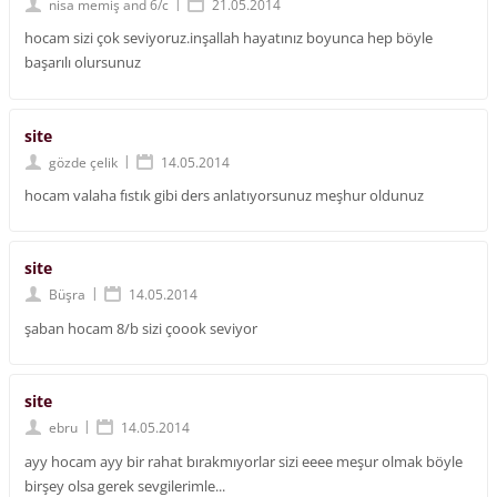
|
nisa memiş and 6/c
21.05.2014
hocam sizi çok seviyoruz.inşallah hayatınız boyunca hep böyle
başarılı olursunuz
site
|
gözde çelik
14.05.2014
hocam valaha fıstık gibi ders anlatıyorsunuz meşhur oldunuz
site
|
Büşra
14.05.2014
şaban hocam 8/b sizi çoook seviyor
site
|
ebru
14.05.2014
ayy hocam ayy bir rahat bırakmıyorlar sizi eeee meşur olmak böyle
birşey olsa gerek sevgilerimle...