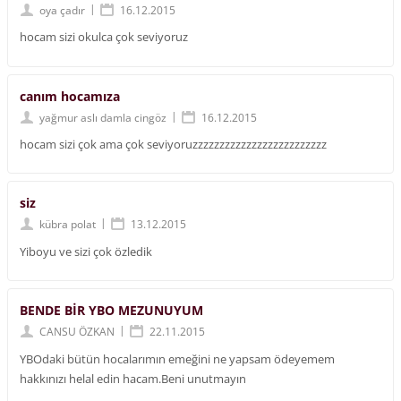
|
oya çadır
16.12.2015
hocam sizi okulca çok seviyoruz
canım hocamıza
|
yağmur aslı damla cingöz
16.12.2015
hocam sizi çok ama çok seviyoruzzzzzzzzzzzzzzzzzzzzzzzzz
siz
|
kübra polat
13.12.2015
Yiboyu ve sizi çok özledik
BENDE BİR YBO MEZUNUYUM
|
CANSU ÖZKAN
22.11.2015
YBOdaki bütün hocalarımın emeğini ne yapsam ödeyemem
hakkınızı helal edin hacam.Beni unutmayın