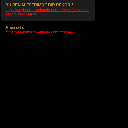
BU BENİM ESERİMDE BİR REKOR!!
https://seyhanfen.webnode.com.tr/news/bu-benim-
eserim-de-bir-rekor/
Anasayfa
https://seyhanfen.webnode.com.tr/home/