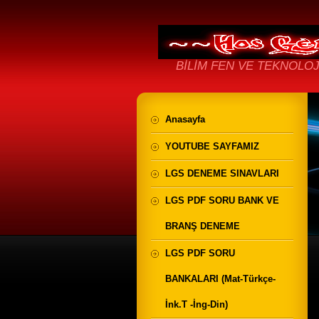
BİLİM FEN VE TEKNOLOJ
Anasayfa
YOUTUBE SAYFAMIZ
LGS DENEME SINAVLARI
LGS PDF SORU BANK VE
BRANŞ DENEME
LGS PDF SORU
BANKALARI (Mat-Türkçe-
İnk.T -İng-Din)