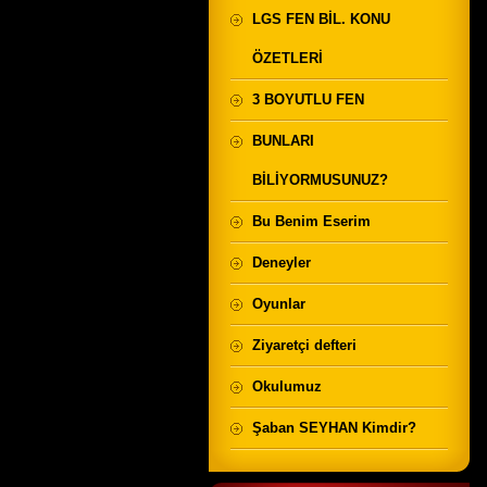
LGS FEN BİL. KONU
ÖZETLERİ
3 BOYUTLU FEN
BUNLARI
BİLİYORMUSUNUZ?
Bu Benim Eserim
Deneyler
Oyunlar
Ziyaretçi defteri
Okulumuz
Şaban SEYHAN Kimdir?