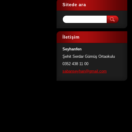
Sitede ara
İletişim
Seyhanfen
Şehit Serdar Gümüş Ortaokulu
0352 438 11 00
sabansey
han@gmai
l.com