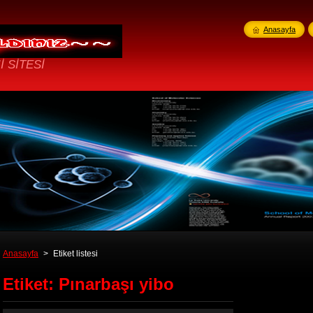
Anasayfa
İ SİTESİ
Anasayfa
>
Etiket listesi
Etiket: Pınarbaşı yibo