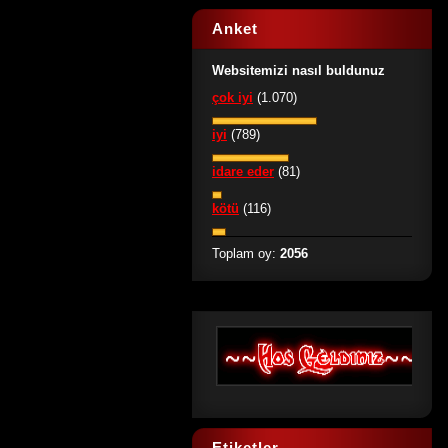
Anket
Websitemizi nasıl buldunuz
çok iyi
(1.070)
iyi
(789)
idare eder
(81)
kötü
(116)
Toplam oy:
2056
Etiketler