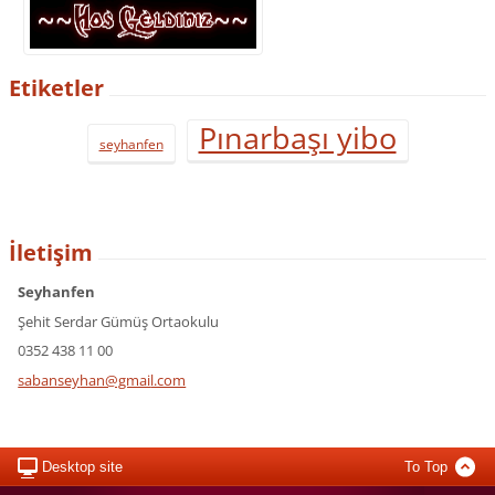
Etiketler
Pınarbaşı yibo
seyhanfen
İletişim
Seyhanfen
Şehit Serdar Gümüş Ortaokulu
0352 438 11 00
sabansey
han@gmai
l.com
Desktop site
To Top