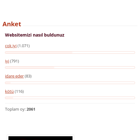
Anket
Websitemizi nasıl buldunuz
çok iyi
(1.071)
iyi
(791)
idare eder
(83)
kötü
(116)
Toplam oy:
2061