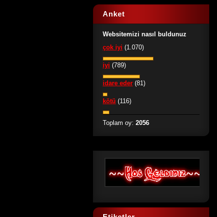
Anket
Websitemizi nasıl buldunuz
çok iyi
(1.070)
iyi
(789)
idare eder
(81)
kötü
(116)
Toplam oy:
2056
Etiketler