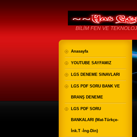
BİLİM FEN VE TEKNOLOJ
Anasayfa
YOUTUBE SAYFAMIZ
LGS DENEME SINAVLARI
LGS PDF SORU BANK VE
BRANŞ DENEME
LGS PDF SORU
BANKALARI (Mat-Türkçe-
İnk.T -İng-Din)