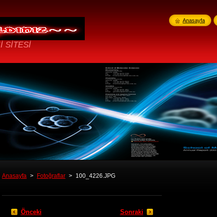
Anasayfa
İ SİTESİ
Anasayfa
>
Fotoğraflar
>
100_4226.JPG
Önceki
Sonraki