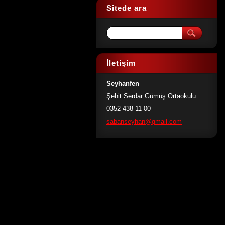
Sitede ara
İletişim
Seyhanfen
Şehit Serdar Gümüş Ortaokulu
0352 438 11 00
sabansey
han@gmai
l.com