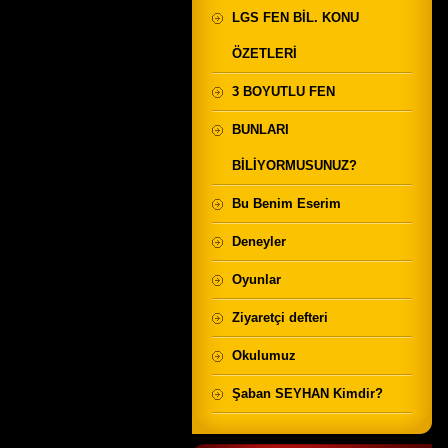
LGS FEN BİL. KONU
ÖZETLERİ
3 BOYUTLU FEN
BUNLARI
BİLİYORMUSUNUZ?
Bu Benim Eserim
Deneyler
Oyunlar
Ziyaretçi defteri
Okulumuz
Şaban SEYHAN Kimdir?